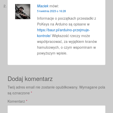
Maciek
mówi:
5 kwietnia 2023 o 16:28
Informacje o początkach przesiadki z
PoKeys na Arduino są opisane w
https://baur.pl/arduino-przejmuje-
kontrole/
Większość rzeczy może
współpracować, za wyjątkiem kranów
hamulcowych, o czym wspominam w
powyższym wpisie.
Dodaj komentarz
Twój adres email nie zostanie opublikowany.
Wymagane pola
są oznaczone
*
Komentarz
*