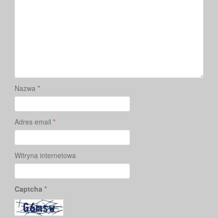
Nazwa
*
Adres email
*
Witryna internetowa
Captcha
*