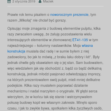
2 stycznia 2019
Maciek
Prawie rok temu pisałem o
noworocznym prezencie
, tym
razem „Mikołaj” nie chciał być gorszy.
Opisując moje zmagania z budową elementów pulpitu, kilka
razy zwracałem uwagę, że żałuję pozostawienia wielu
interesujących elementów w złomowanej
ET41-135
w tym
najważniejszego – kolumny nastawników. Moja
własna
konstrukcja
musiała dać radę i w sumie byłem z niej
zadowolony, bo jak to mówią „z braku laku dobry i kit”. Były
jednak chwile gdy obawiałem się o jej stan. Sam budowałem,
więc wiedziałem jak się obchodzić z, bądź co bądź delikatną
konstrukcją, jednak młodzi pasjonaci odwiedzający imprezy,
na których prezentowałem swój pulpit, mieli mniej delikatne
podejście. Kilka razy musiałem poprawiać działanie
mechanizmu i nadal marzyłem o oryginale. W głębi serca
wierzyłem, że w końcu tak się stanie i wstrzymywałem
pokusę budowy kopii we własnym zakresie. Minęło sporo
czasu, i jak to zwykle bywa, spotkałem kilka życzliwych osób,