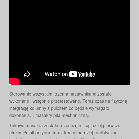
Sterowanie wszystkimi trzema nastawnikami zostało
wykonane i wstępnie przetestowane. Teraz czas na fizyczną
integrację kolumny z pulpitem co będzie wymagało
dokonania… masakry piłą mechaniczną.
Takowa masakra została rozpoczęta i są już jej pierwsze
efekty. Pulpit przybrał teraz trochę bardziej realistyczne