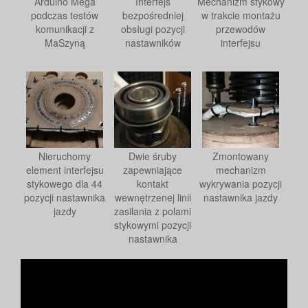
Arduino Mega
Interfejs
Mechanizm stykowy
podczas testów
bezpośredniej
w trakcie montażu
komunikacji z
obsługi pozycji
przewodów
MaSzyną
nastawników
interfejsu
Nieruchomy
Dwie śruby
Zmontowany
element interfejsu
zapewniające
mechanizm
stykowego dla 44
kontakt
wykrywania pozycji
pozycji nastawnika
wewnętrzenej linii
nastawnika jazdy
jazdy
zasilania z polami
stykowymi pozycji
nastawnika