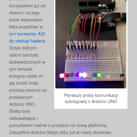
korzystałem już od
dawna i na jego
bazie wykonałem
kilka projektów, w
tym
konwerter A/D
do obsługi haslera
.
Dzięki dobrym
radom bardziej
doświadczonych w
tym temacie
kolegów udało mi
się zrobić mały
prototyp jeszcze na
Pierwsze próby komunikacji
posiadanym
szeregowej z Arduino UNO
Arduino UNO.
Efekty były
zadowalające i
pomyślałem realnie o przejściu na nową platformę.
Zakupiłem Arduino Mega żeby już w miarę docelowo