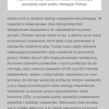
pozostałą część pulpitu obsługuje PoKeys
Kolejny krok to dodanie obsługi nastawnika kierunkowego. W
zasadzie to łatwa sprawa, dwa mikroprzełączniki
dźwigienkowe dopasowane do odpowiednich krzywek i
gotowe. Chciałem jednak zrobić to raz, a dobrze i przy okazji
przećwiczyć rozwiązania, które będę mógł zastosować w
nastawniku osłabienia pola. Trochę czasu zajęło dobranie
najlepszego przełącznika i jego ustawienie w optymalnej
pozycji. Kolejny był już tylko kopią pierwszego rozwiązania.
Na koniec lutowanie przewodów i można podłączyć się do
interfejsu, który roboczo nazwałem I2CIN czyli I2C Interfejs
Nastawników. Jestem z niego bardzo zadowolony bo mam
gotowca, do którego wystarczy podłączyć kolejne nastawniki,
a przy okazji przećwiczyłem sobie obsługę ekspanderów.
Dodatkowo na wolnych pinach wyprowadziłem sobie
kontrolne LEDy, co pozwala szybko sprawdzić prawidłowość
sygnałów z każdego nastawnika. Ewentualny brak kontaktu
jest tu szybko widoczny, a to zwykle najczęstsza przyczyna