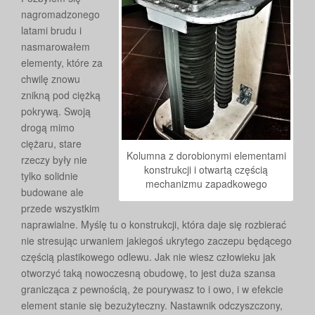
nagromadzonego
latami brudu i
nasmarowałem
elementy, które za
chwilę znowu
znikną pod ciężką
pokrywą. Swoją
drogą mimo
ciężaru, stare
Kolumna z dorobionymi elementami
rzeczy były nie
konstrukcji i otwartą częścią
tylko solidnie
mechanizmu zapadkowego
budowane ale
przede wszystkim
naprawialne. Myślę tu o konstrukcji, która daje się rozbierać
nie stresując urwaniem jakiegoś ukrytego zaczepu będącego
częścią plastikowego odlewu. Jak nie wiesz człowieku jak
otworzyć taką nowoczesną obudowę, to jest duża szansa
granicząca z pewnością, że pourywasz to i owo, i w efekcie
element stanie się bezużyteczny. Nastawnik odczyszczony,