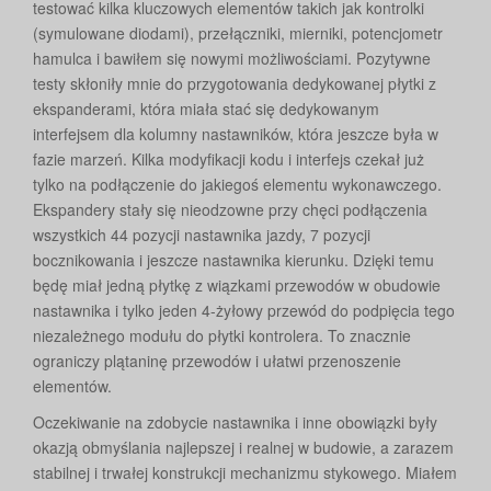
testować kilka kluczowych elementów takich jak kontrolki
(symulowane diodami), przełączniki, mierniki, potencjometr
hamulca i bawiłem się nowymi możliwościami. Pozytywne
testy skłoniły mnie do przygotowania dedykowanej płytki z
ekspanderami, która miała stać się dedykowanym
interfejsem dla kolumny nastawników, która jeszcze była w
fazie marzeń. Kilka modyfikacji kodu i interfejs czekał już
tylko na podłączenie do jakiegoś elementu wykonawczego.
Ekspandery stały się nieodzowne przy chęci podłączenia
wszystkich 44 pozycji nastawnika jazdy, 7 pozycji
bocznikowania i jeszcze nastawnika kierunku. Dzięki temu
będę miał jedną płytkę z wiązkami przewodów w obudowie
nastawnika i tylko jeden 4-żyłowy przewód do podpięcia tego
niezależnego modułu do płytki kontrolera. To znacznie
ograniczy plątaninę przewodów i ułatwi przenoszenie
elementów.
Oczekiwanie na zdobycie nastawnika i inne obowiązki były
okazją obmyślania najlepszej i realnej w budowie, a zarazem
stabilnej i trwałej konstrukcji mechanizmu stykowego. Miałem