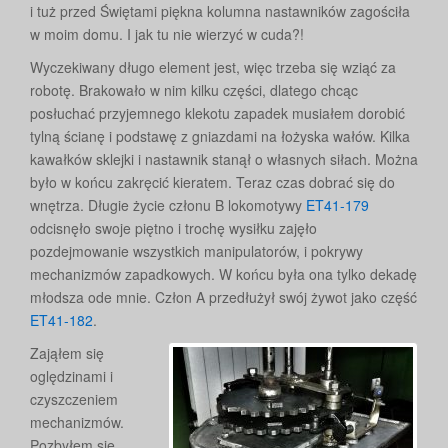
i tuż przed Świętami piękna kolumna nastawników zagościła
w moim domu. I jak tu nie wierzyć w cuda?!
Wyczekiwany długo element jest, więc trzeba się wziąć za
robotę. Brakowało w nim kilku części, dlatego chcąc
posłuchać przyjemnego klekotu zapadek musiałem dorobić
tylną ścianę i podstawę z gniazdami na łożyska wałów. Kilka
kawałków sklejki i nastawnik stanął o własnych siłach. Można
było w końcu zakręcić kieratem. Teraz czas dobrać się do
wnętrza. Długie życie członu B lokomotywy
ET41-179
odcisnęło swoje piętno i trochę wysiłku zajęło
pozdejmowanie wszystkich manipulatorów, i pokrywy
mechanizmów zapadkowych. W końcu była ona tylko dekadę
młodsza ode mnie. Człon A przedłużył swój żywot jako część
ET41-182
.
Zająłem się
oględzinami i
czyszczeniem
mechanizmów.
Pozbyłem się