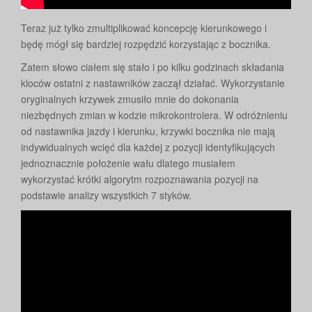
Teraz już tylko zmultiplikować koncepcję kierunkowego i
będę mógł się bardziej rozpędzić korzystając z bocznika.
Zatem słowo ciałem się stało i po kilku godzinach składania
kloców ostatni z nastawników zaczął działać. Wykorzystanie
oryginalnych krzywek zmusiło mnie do dokonania
niezbędnych zmian w kodzie mikrokontrolera. W odróżnieniu
od nastawnika jazdy i kierunku, krzywki bocznika nie mają
indywidualnych wcięć dla każdej z pozycji identyfikujących
jednoznacznie położenie wału dlatego musiałem
wykorzystać krótki algorytm rozpoznawania pozycji na
podstawie analizy wszystkich 7 styków.