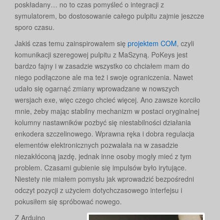
poskładany… no to czas pomyśleć o integracji z
symulatorem, bo dostosowanie całego pulpitu zajmie jeszcze
sporo czasu.
Jakiś czas temu zainspirowałem się
projektem COM
, czyli
komunikacji szeregowej pulpitu z MaSzyną. PoKeys jest
bardzo fajny i w zasadzie wszystko co chciałem mam do
niego podłączone ale ma też i swoje ograniczenia. Nawet
udało się ogarnąć zmiany wprowadzane w nowszych
wersjach exe, więc czego chcieć więcej. Ano zawsze korciło
mnie, żeby mając stabilny mechanizm w postaci oryginalnej
kolumny nastawników pozbyć się niestabilności działania
enkodera szczelinowego. Wprawna ręka i dobra regulacja
elementów elektronicznych pozwalała na w zasadzie
niezakłóconą jazdę, jednak inne osoby mogły mieć z tym
problem. Czasami gubienie się impulsów było irytujące.
Niestety nie miałem pomysłu jak wprowadzić bezpośredni
odczyt pozycji z użyciem dotychczasowego interfejsu i
pokusiłem się spróbować nowego.
Z Arduino