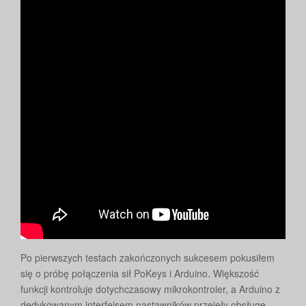
Po pierwszych testach zakończonych sukcesem pokusiłem
się o próbę połączenia sił PoKeys i Arduino. Większość
funkcji kontroluje dotychczasowy mikrokontroler, a Arduino z
dedykowanym interfejsem nastawników przejęły obsługę