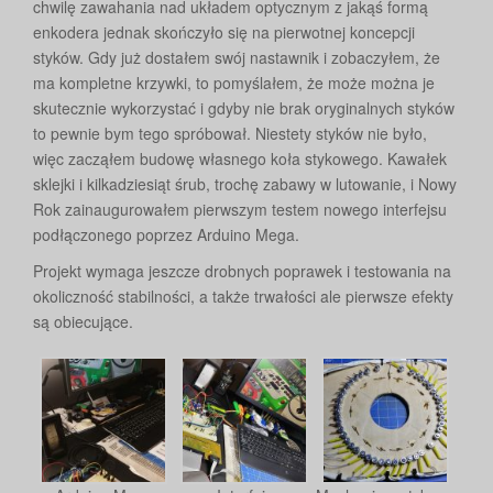
chwilę zawahania nad układem optycznym z jakąś formą
enkodera jednak skończyło się na pierwotnej koncepcji
styków. Gdy już dostałem swój nastawnik i zobaczyłem, że
ma kompletne krzywki, to pomyślałem, że może można je
skutecznie wykorzystać i gdyby nie brak oryginalnych styków
to pewnie bym tego spróbował. Niestety styków nie było,
więc zacząłem budowę własnego koła stykowego. Kawałek
sklejki i kilkadziesiąt śrub, trochę zabawy w lutowanie, i Nowy
Rok zainaugurowałem pierwszym testem nowego interfejsu
podłączonego poprzez Arduino Mega.
Projekt wymaga jeszcze drobnych poprawek i testowania na
okoliczność stabilności, a także trwałości ale pierwsze efekty
są obiecujące.