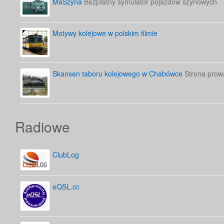
MaSzyna
Bezpłatny symulator pojazdów szynowych
Motywy kolejowe w polskim filmie
Skansen taboru kolejowego w Chabówce
Strona prow
Radiowe
ClubLog
eQSL.cc