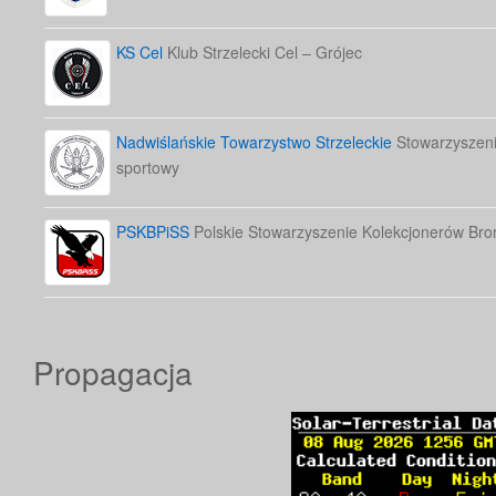
KS Cel
Klub Strzelecki Cel – Grójec
Nadwiślańskie Towarzystwo Strzeleckie
Stowarzyszenie
sportowy
PSKBPiSS
Polskie Stowarzyszenie Kolekcjonerów Bron
Propagacja