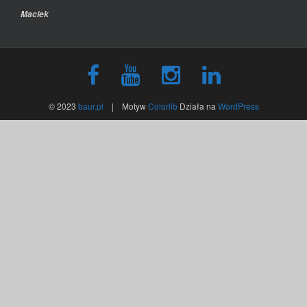
Maciek
© 2023
baur.pl
| Motyw
Colorlib
Działa na
WordPress