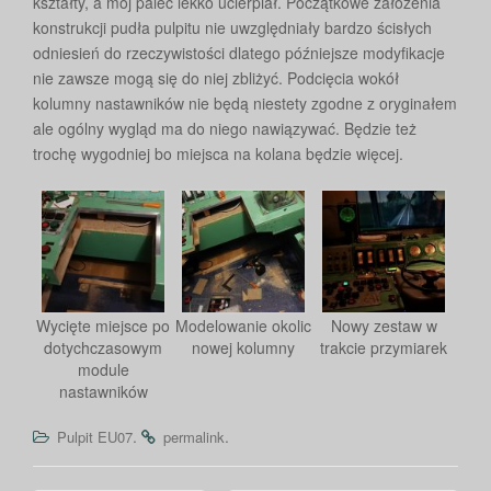
kształty, a mój palec lekko ucierpiał. Początkowe założenia
konstrukcji pudła pulpitu nie uwzględniały bardzo ścisłych
odniesień do rzeczywistości dlatego późniejsze modyfikacje
nie zawsze mogą się do niej zbliżyć. Podcięcia wokół
kolumny nastawników nie będą niestety zgodne z oryginałem
ale ogólny wygląd ma do niego nawiązywać. Będzie też
trochę wygodniej bo miejsca na kolana będzie więcej.
Wycięte miejsce po
Modelowanie okolic
Nowy zestaw w
dotychczasowym
nowej kolumny
trakcie przymiarek
module
nastawników
.
.
Pulpit EU07
permalink