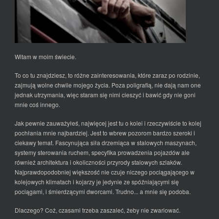
Witam w moim świecie.
To co tu znajdziesz, to różne zainteresowania, które zaraz po rodzinie,
zajmują wolne chwile mojego życia. Poza poligrafią, nie dają nam one
jednak utrzymania, więc staram się nimi cieszyć i bawić gdy nie goni
mnie coś innego.
Jak pewnie zauważyłeś, najwięcej jest tu o kolei i rzeczywiście to kolej
pochłania mnie najbardziej. Jest to wbrew pozorom bardzo szeroki i
ciekawy temat. Fascynująca siła drzemiąca w stalowych maszynach,
systemy sterowania ruchem, specyfika prowadzenia pojazdów ale
również architektura i okoliczności przyrody stalowych szlaków.
Najprawdopodobniej większość nie czuje niczego pociągającego w
kolejowych klimatach i kojarzy je jedynie ze spóźniającymi się
pociągami, i śmierdzącymi dworcami. Trudno... a mnie się podoba.
Dlaczego? Coż, czasami trzeba zaszaleć, żeby nie zwariować.