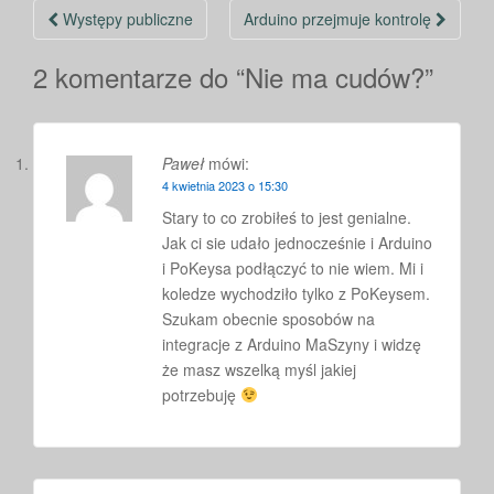
Nawigacja
Występy publiczne
Arduino przejmuje kontrolę
po
2 komentarze do “
Nie ma cudów?
”
wpisie
Paweł
mówi:
4 kwietnia 2023 o 15:30
Stary to co zrobiłeś to jest genialne.
Jak ci sie udało jednocześnie i Arduino
i PoKeysa podłączyć to nie wiem. Mi i
koledze wychodziło tylko z PoKeysem.
Szukam obecnie sposobów na
integracje z Arduino MaSzyny i widzę
że masz wszelką myśl jakiej
potrzebuję