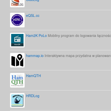
eQSL.cc
Ham2K PoLo
Mobilny program do logowania łącznośc
hammap.io
Interaktywna mapa przydatna w planowani
HamQTH
HRDLog