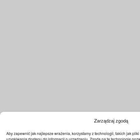
Zarządzaj zgodą
Aby zapewnić jak najlepsze wrażenia, korzystamy z technologii, takich jak plik
uzyskiwania dostępu do informacji o urządzeniu. Zgoda na te technologie pozw