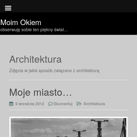
Moim Okiem
obserwuję sobie ten piękny świat…
Architektura
Zdjęcia w jakiś sposób związane z architekturą
Moje miasto…
9 września 2012
Skomentuj
Architektura