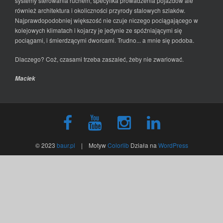
systemy sterowania ruchem, specyfika prowadzenia pojazdów ale
również architektura i okoliczności przyrody stalowych szlaków.
Najprawdopodobniej większość nie czuje niczego pociągającego w
kolejowych klimatach i kojarzy je jedynie ze spóźniającymi się
pociągami, i śmierdzącymi dworcami. Trudno... a mnie się podoba.
Dlaczego? Coż, czasami trzeba zaszaleć, żeby nie zwariować.
Maciek
© 2023
baur.pl
| Motyw
Colorlib
Działa na
WordPress