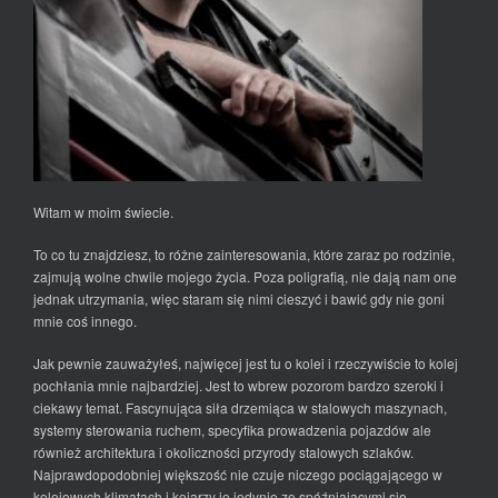
Witam w moim świecie.
To co tu znajdziesz, to różne zainteresowania, które zaraz po rodzinie,
zajmują wolne chwile mojego życia. Poza poligrafią, nie dają nam one
jednak utrzymania, więc staram się nimi cieszyć i bawić gdy nie goni
mnie coś innego.
Jak pewnie zauważyłeś, najwięcej jest tu o kolei i rzeczywiście to kolej
pochłania mnie najbardziej. Jest to wbrew pozorom bardzo szeroki i
ciekawy temat. Fascynująca siła drzemiąca w stalowych maszynach,
systemy sterowania ruchem, specyfika prowadzenia pojazdów ale
również architektura i okoliczności przyrody stalowych szlaków.
Najprawdopodobniej większość nie czuje niczego pociągającego w
kolejowych klimatach i kojarzy je jedynie ze spóźniającymi się