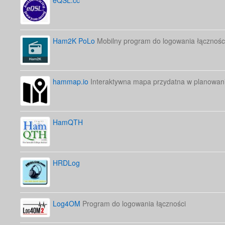
eQSL.cc
Ham2K PoLo
Mobilny program do logowania łącznośc
hammap.io
Interaktywna mapa przydatna w planowani
HamQTH
HRDLog
Log4OM
Program do logowania łączności