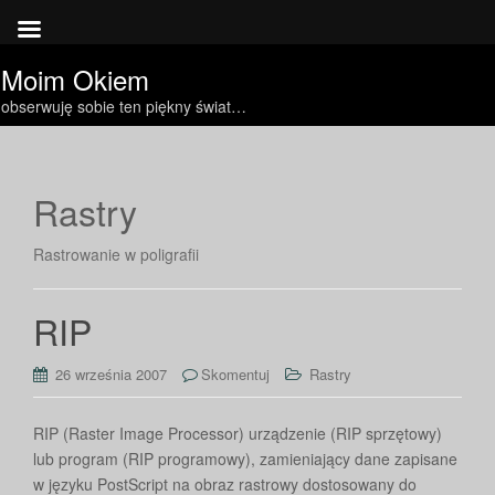
Moim Okiem
obserwuję sobie ten piękny świat…
Rastry
Rastrowanie w poligrafii
RIP
26 września 2007
Skomentuj
Rastry
RIP (Raster Image Processor) urządzenie (RIP sprzętowy)
lub program (RIP programowy), zamieniający dane zapisane
w języku PostScript na obraz rastrowy dostosowany do