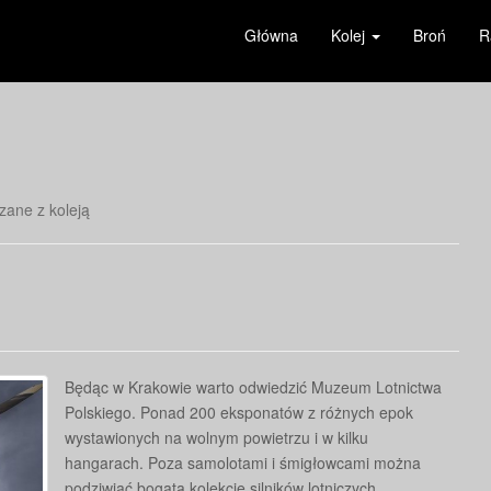
Główna
Kolej
Broń
R
zane z koleją
Będąc w Krakowie warto odwiedzić Muzeum Lotnictwa
Polskiego. Ponad 200 eksponatów z różnych epok
wystawionych na wolnym powietrzu i w kilku
hangarach. Poza samolotami i śmigłowcami można
podziwiać bogatą kolekcję silników lotniczych.