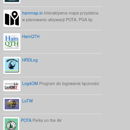
hammap.io
Interaktywna mapa przydatna
w planowaniu aktywacji POTA, PGA itp
HamQTH
HRDLog
Log4OM
Program do logowania łączności
LoTW
POTA
Parks on the Air