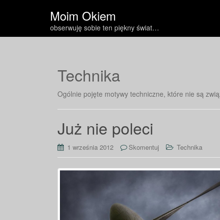
Moim Okiem
obserwuję sobie ten piękny świat…
Technika
Ogólnie pojęte motywy techniczne, które nie są zwią
Już nie poleci
1 września 2012
Skomentuj
Technika