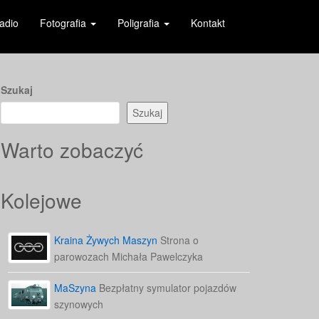
adio
Fotografia
Poligrafia
Kontakt
Szukaj
Szukaj
Warto zobaczyć
Kolejowe
Kraina Żywych Maszyn
Strona o
parowozach Michała Pawelczyka
MaSzyna
Bezpłatny symulator pojazdów
szynowych