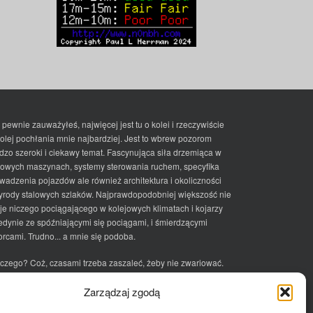
 pewnie zauważyłeś, najwięcej jest tu o kolei i rzeczywiście
kolej pochłania mnie najbardziej. Jest to wbrew pozorom
dzo szeroki i ciekawy temat. Fascynująca siła drzemiąca w
lowych maszynach, systemy sterowania ruchem, specyfika
wadzenia pojazdów ale również architektura i okoliczności
yrody stalowych szlaków. Najprawdopodobniej większość nie
je niczego pociągającego w kolejowych klimatach i kojarzy
jedynie ze spóźniającymi się pociągami, i śmierdzącymi
rcami. Trudno... a mnie się podoba.
czego? Coż, czasami trzeba zaszaleć, żeby nie zwariować.
ciek
Zarządzaj zgodą