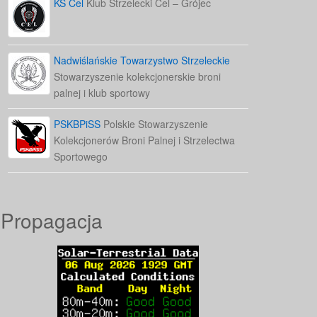
KS Cel
Klub Strzelecki Cel – Grójec
Nadwiślańskie Towarzystwo Strzeleckie
Stowarzyszenie kolekcjonerskie broni
palnej i klub sportowy
PSKBPiSS
Polskie Stowarzyszenie
Kolekcjonerów Broni Palnej i Strzelectwa
Sportowego
Propagacja