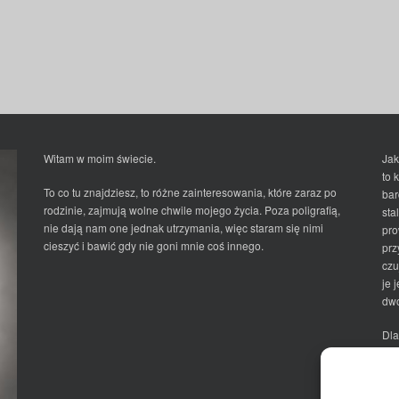
Witam w moim świecie.
Jak
to 
To co tu znajdziesz, to różne zainteresowania, które zaraz po
bar
rodzinie, zajmują wolne chwile mojego życia. Poza poligrafią,
sta
nie dają nam one jednak utrzymania, więc staram się nimi
pro
cieszyć i bawić gdy nie goni mnie coś innego.
prz
czu
je 
dwo
Dla
Ma