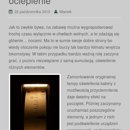
ocieplenie
22 października 2015
Maciek
Jak to zwykle bywa, na zabawę można wygospodarować
trochę czasu wyłącznie w chwilach wolnych, a te zdażają się
głównie… nocami. Ma to w sumie swoje dobre strony bo
wtedy otoczenie pokoju nie burzy tak bardzo klimatu wnętrza
lokomotywy. W takim przypadku bardzo ważną rolę zaczyna
grać, z pozoru niezwiązane z samą sumulacją, oświetlenie
różnych elementów.
Zamontowanie oryginalnej
lampy oświetlenia kabiny z
możliwością przyciemnienia
daje świetny efekt na
początek. Później zaczynamy
uruchamiać poszczególne
elementy, a jednym z nich
jest podświetlenie urządzeń