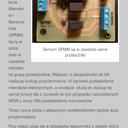
lenia
Miernikó
w i
Manome
trów
(SPMM)
łączy w
sobie
Sercem SPMM są w zasadzie same
dwie w
przekaźniki
zasadzie
niezależ
ne grupy przekaźników. Większe, o obciążalności do 8A
realizują funkcję przyciemniania 10 żarówek podświetlania
mierników elektrycznych, a mniejsze służą do obsługi tej
samej funkcji dla 2 żarówek (w tym przypadku całoszklanych
W5W o mocy 5W) podświetlania manometrów.
Teraz nocna jazda z włączonym podświetleniem będzie dużo
przyjemniejsza.
Przy okazji czuję się w obowiązku wspomnieć o osobie, która