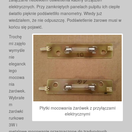
elektrycznych. Przy zamkniętych panelach pulpitu ich ciepłe
światło pięknie podświetliło manometry. Wtedy już
wiedziałem, że nie odpuszczę. Podświetlenie żarowe musi w
końcu się pojawić.
Trochę
mi zajęło
wymyśle
nie
eleganck
iego
mocowa
nia
żarówek.
Wybrałe
m
Płytki mocowania żarówek z przyłączami
żarówki
elektrycznymi
rurkowe
3W i
metalowe mocowanie przeznaczone do tradycyjnych