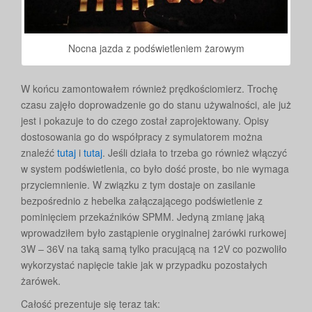
Nocna jazda z podświetleniem żarowym
W końcu zamontowałem również prędkościomierz. Trochę
czasu zajęło doprowadzenie go do stanu używalności, ale już
jest i pokazuje to do czego został zaprojektowany. Opisy
dostosowania go do współpracy z symulatorem można
znaleźć
tutaj
i
tutaj
. Jeśli działa to trzeba go również włączyć
w system podświetlenia, co było dość proste, bo nie wymaga
przyciemnienie. W związku z tym dostaje on zasilanie
bezpośrednio z hebelka załączającego podświetlenie z
pominięciem przekaźników SPMM. Jedyną zmianę jaką
wprowadziłem było zastąpienie oryginalnej żarówki rurkowej
3W – 36V na taką samą tylko pracującą na 12V co pozwoliło
wykorzystać napięcie takie jak w przypadku pozostałych
żarówek.
Całość prezentuje się teraz tak: