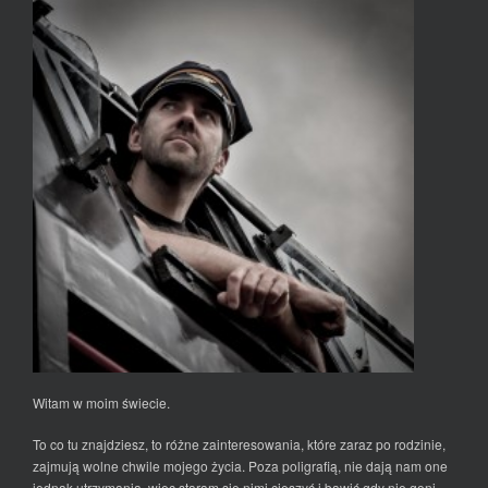
Witam w moim świecie.
To co tu znajdziesz, to różne zainteresowania, które zaraz po rodzinie,
zajmują wolne chwile mojego życia. Poza poligrafią, nie dają nam one
jednak utrzymania, więc staram się nimi cieszyć i bawić gdy nie goni