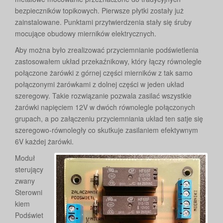
bezpieczników topikowych. Pierwsze płytki zostały już
zainstalowane. Punktami przytwierdzenia stały się śruby
mocujące obudowy mierników elektrycznych.
Aby można było zrealizować przyciemnianie podświetlenia
zastosowałem układ przekaźnikowy, który łączy równolegle
połączone żarówki z górnej części mierników z tak samo
połączonymi żarówkami z dolnej części w jeden układ
szeregowy. Takie rozwiązanie pozwala zasilać wszystkie
żarówki napięciem 12V w dwóch równolegle połączonych
grupach, a po załączeniu przyciemniania układ ten satje się
szeregowo-równoległy co skutkuje zasilaniem efektywnym
6V każdej żarówki.
Moduł
sterujący
zwany
Sterowni
kiem
Podświet