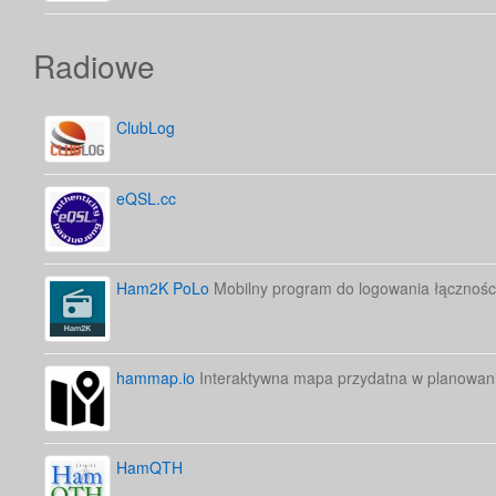
Radiowe
ClubLog
eQSL.cc
Ham2K PoLo
Mobilny program do logowania łącznośc
hammap.io
Interaktywna mapa przydatna w planowani
HamQTH