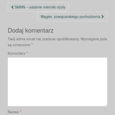
Nawigacja
SMNN – ostatnie mierniki ożyły
po
Węgier, szwajcarskiego pochodzenia
wpisie
Dodaj komentarz
Twój adres email nie zostanie opublikowany.
Wymagane pola
są oznaczone
*
Komentarz
*
Nazwa
*