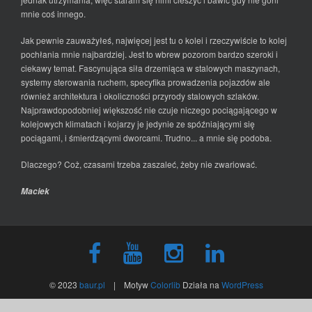
mnie coś innego.
Jak pewnie zauważyłeś, najwięcej jest tu o kolei i rzeczywiście to kolej
pochłania mnie najbardziej. Jest to wbrew pozorom bardzo szeroki i
ciekawy temat. Fascynująca siła drzemiąca w stalowych maszynach,
systemy sterowania ruchem, specyfika prowadzenia pojazdów ale
również architektura i okoliczności przyrody stalowych szlaków.
Najprawdopodobniej większość nie czuje niczego pociągającego w
kolejowych klimatach i kojarzy je jedynie ze spóźniającymi się
pociągami, i śmierdzącymi dworcami. Trudno... a mnie się podoba.
Dlaczego? Coż, czasami trzeba zaszaleć, żeby nie zwariować.
Maciek
© 2023
baur.pl
| Motyw
Colorlib
Działa na
WordPress