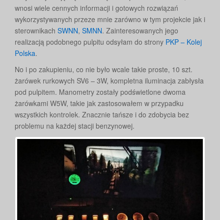
wnosi wiele cennych informacji i gotowych rozwiązań
wykorzystywanych przeze mnie zarówno w tym projekcie jak i
sterownikach
SWNN
,
SMNN
. Zainteresowanych jego
realizacją podobnego pulpitu odsyłam do strony
PKP – Kolej
Polska
.
No i po zakupieniu, co nie było wcale takie proste, 10 szt.
żarówek rurkowych SV6 – 3W, kompletna iluminacja zabłysła
pod pulpitem. Manometry zostały podświetlone dwoma
żarówkami W5W, takie jak zastosowałem w przypadku
wszystkich kontrolek. Znacznie tańsze i do zdobycia bez
problemu na każdej stacji benzynowej.