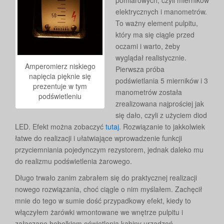
pomiarowych, czyli mierników
elektrycznych i manometrów.
To ważny element pulpitu,
który ma się ciągle przed
oczami i warto, żeby
wyglądał realistycznie.
Amperomierz niskiego
Pierwsza próba
napięcia pięknie się
podświetlania 5 mierników i 3
prezentuje w tym
manometrów została
podświetleniu
zrealizowana najprościej jak
się dało, czyli z użyciem diod
LED. Efekt można zobaczyć
tutaj
. Rozwiązanie to jakkolwiek
łatwe do realizacji i ułatwiające wprowadzenie funkcji
przyciemniania pojedynczym rezystorem, jednak daleko mu
do realizmu podświetlenia żarowego.
Długo trwało zanim zabrałem się do praktycznej realizacji
nowego rozwiązania, choć ciągle o nim myślałem. Zachęcił
mnie do tego w sumie dość przypadkowy efekt, kiedy to
włączyłem żarówki wmontowane we wnętrze pulpitu i
załączane hebelkiem oświetlenia kabiny urządzeń