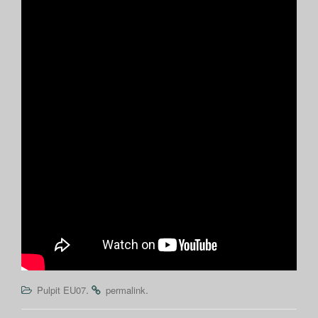
.
.
Pulpit EU07
permalink