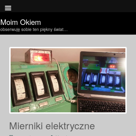
Moim Okiem
obserwuję sobie ten piękny świat…
Mierniki elektryczne