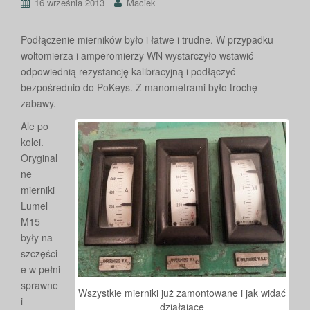
16 września 2013
Maciek
Podłączenie mierników było i łatwe i trudne. W przypadku
woltomierza i amperomierzy WN wystarczyło wstawić
odpowiednią rezystancję kalibracyjną i podłączyć
bezpośrednio do PoKeys. Z manometrami było trochę
zabawy.
Ale po
kolei.
Oryginal
ne
mierniki
Lumel
M15
były na
szczęści
e w pełni
sprawne
Wszystkie mierniki już zamontowane i jak widać
i
działające