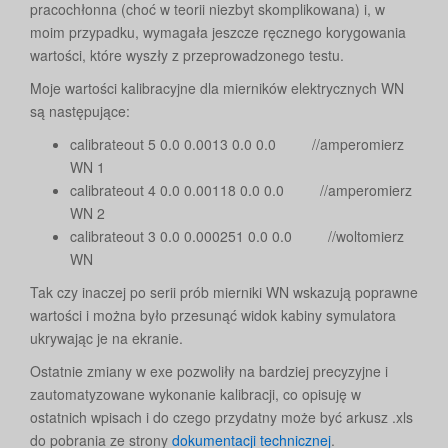
pracochłonna (choć w teorii niezbyt skomplikowana) i, w
moim przypadku, wymagała jeszcze ręcznego korygowania
wartości, które wyszły z przeprowadzonego testu.
Moje wartości kalibracyjne dla mierników elektrycznych WN
są następujące:
calibrateout 5 0.0 0.0013 0.0 0.0 //amperomierz
WN 1
calibrateout 4 0.0 0.00118 0.0 0.0 //amperomierz
WN 2
calibrateout 3 0.0 0.000251 0.0 0.0 //woltomierz
WN
Tak czy inaczej po serii prób mierniki WN wskazują poprawne
wartości i można było przesunąć widok kabiny symulatora
ukrywając je na ekranie.
Ostatnie zmiany w exe pozwoliły na bardziej precyzyjne i
zautomatyzowane wykonanie kalibracji, co opisuję w
ostatnich wpisach i do czego przydatny może być arkusz .xls
do pobrania ze strony
dokumentacji technicznej
.