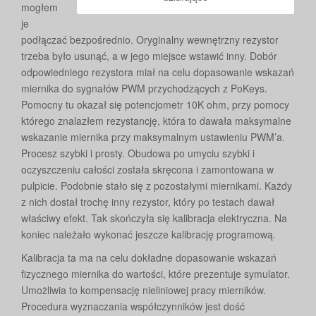
mogłem
je
podłączać bezpośrednio. Oryginalny wewnętrzny rezystor
trzeba było usunąć, a w jego miejsce wstawić inny. Dobór
odpowiedniego rezystora miał na celu dopasowanie wskazań
miernika do sygnałów PWM przychodzących z PoKeys.
Pomocny tu okazał się potencjometr 10K ohm, przy pomocy
którego znalazłem rezystancję, która to dawała maksymalne
wskazanie miernika przy maksymalnym ustawieniu PWM’a.
Procesz szybki i prosty. Obudowa po umyciu szybki i
oczyszczeniu całości została skręcona i zamontowana w
pulpicie. Podobnie stało się z pozostałymi miernikami. Każdy
z nich dostał trochę inny rezystor, który po testach dawał
właściwy efekt. Tak skończyła się kalibracja elektryczna. Na
koniec należało wykonać jeszcze kalibrację programową.
Kalibracja ta ma na celu dokładne dopasowanie wskazań
fizycznego miernika do wartości, które prezentuje symulator.
Umożliwia to kompensację nieliniowej pracy mierników.
Procedura wyznaczania współczynników jest dość