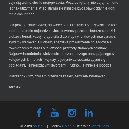
zajmują wolne chwile mojego życia. Poza poligrafią, nie dają nam one
jednak utrzymania, więc staram się nimi cieszyć i bawić gdy nie goni
mnie coś innego.
Jak pewnie zauważyłeś, najwięcej jest tu o kolei i rzeczywiście to kolej
pochłania mnie najbardziej. Jest to wbrew pozorom bardzo szeroki i
ciekawy temat. Fascynująca siła drzemiąca w stalowych maszynach,
systemy sterowania ruchem, specyfika prowadzenia pojazdów ale
również architektura i okoliczności przyrody stalowych szlaków.
Najprawdopodobniej większość nie czuje niczego pociągającego w
kolejowych klimatach i kojarzy je jedynie ze spóźniającymi się
pociągami, i śmierdzącymi dworcami. Trudno... a mnie się podoba.
Dlaczego? Coż, czasami trzeba zaszaleć, żeby nie zwariować.
Maciek
© 2023
baur.pl
| Motyw
Colorlib
Działa na
WordPress