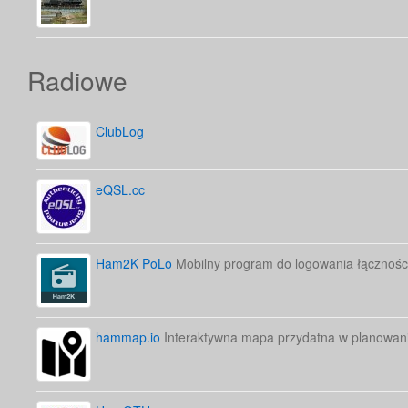
Radiowe
ClubLog
eQSL.cc
Ham2K PoLo
Mobilny program do logowania łącznośc
hammap.io
Interaktywna mapa przydatna w planowani