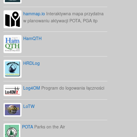
hammap.io
Interaktywna mapa przydatna
w planowaniu aktywacji POTA, PGA itp
HamQTH
HRDLog
Log4OM
Program do logowania łączności
LoTW
POTA
Parks on the Air