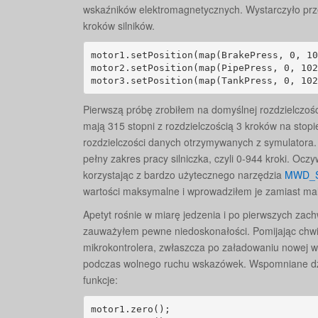
wskaźników elektromagnetycznych. Wystarczyło prz
kroków silników.
motor1.setPosition(map(BrakePress, 0, 10
motor2.setPosition(map(PipePress, 0, 102
motor3.setPosition(map(TankPress, 0, 102
Pierwszą próbę zrobiłem na domyślnej rozdzielczości 
mają 315 stopni z rozdzielczością 3 kroków na stop
rozdzielczości danych otrzymywanych z symulatora.
pełny zakres pracy silniczka, czyli 0-944 kroki. Ocz
korzystając z bardzo użytecznego narzędzia
MWD_Se
wartości maksymalne i wprowadziłem je zamiast ma
Apetyt rośnie w miarę jedzenia i po pierwszych z
zauważyłem pewne niedoskonałości. Pomijając chw
mikrokontrolera, zwłaszcza po załadowaniu nowej we
podczas wolnego ruchu wskazówek. Wspomniane dzi
funkcje:
motor1.zero();
