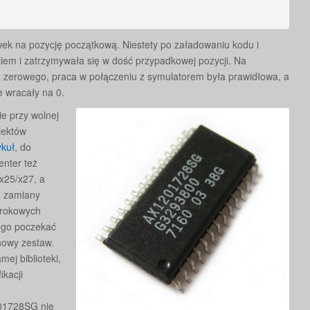
k na pozycję początkową. Niestety po załadowaniu kodu i
em i zatrzymywała się w dość przypadkowej pozycji. Na
ia zerowego, praca w połączeniu z symulatorem była prawidłowa, a
 wracały na 0.
e przy wolnej
jektów
ykuł
, do
enter też
x25/x27, a
o zamiany
krokowych
ugo poczekać
nowy zestaw.
ej biblioteki,
ikacji
201728SG nie