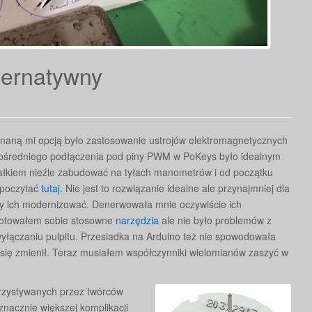
ternatywny
znaną mi opcją było zastosowanie ustrojów elektromagnetycznych
pośredniego podłączenia pod piny PWM w PoKeys było idealnym
całkiem nieźle zabudować na tyłach manometrów i od początku
 poczytać
tutaj
. Nie jest to rozwiązanie idealne ale przynajmniej dla
oty ich modernizować. Denerwowała mnie oczywiście ich
zygotowałem sobie stosowne
narzędzia
ale nie było problemów z
łączaniu pulpitu. Przesiadka na Arduino też nie spowodowała
ę się zmienił. Teraz musiałem współczynniki wielomianów zaszyć w
orzystywanych przez twórców
nacznie większej komplikacji