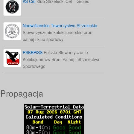
KS Cel
Klub Strzelecki Cel – Grójec
Nadwiślańskie Towarzystwo Strzeleckie
Stowarzyszenie kolekcjonerskie broni
palnej i klub sportowy
PSKBPiSS
Polskie Stowarzyszenie
Kolekcjonerów Broni Palnej i Strzelectwa
Sportowego
Propagacja