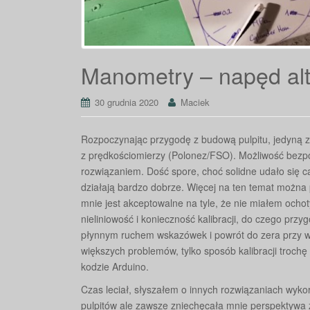
Manometry – napęd al
30 grudnia 2020
Maciek
Rozpoczynając przygodę z budową pulpitu, jedyną 
z prędkościomierzy (Polonez/FSO). Możliwość bez
rozwiązaniem. Dość spore, choć solidne udało się 
działają bardzo dobrze. Więcej na ten temat można
mnie jest akceptowalne na tyle, że nie miałem och
nieliniowość i konieczność kalibracji, do czego pr
płynnym ruchem wskazówek i powrót do zera przy wy
większych problemów, tylko sposób kalibracji troch
kodzie Arduino.
Czas leciał, słyszałem o innych rozwiązaniach wyk
pulpitów ale zawsze zniechęcała mnie perspektywa z