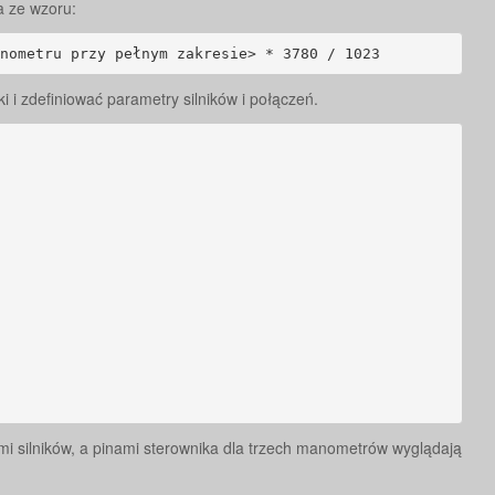
a ze wzoru:
nometru przy pełnym zakresie> * 3780 / 1023
i i zdefiniować parametry silników i połączeń.
 silników, a pinami sterownika dla trzech manometrów wyglądają