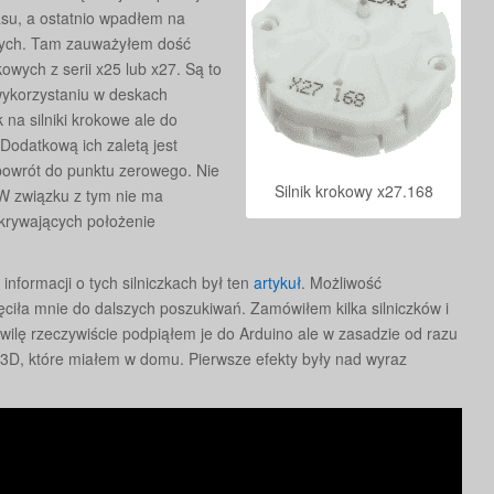
su, a ostatnio wpadłem na
iczych. Tam zauważyłem dość
wych z serii x25 lub x27. Są to
wykorzystaniu w deskach
na silniki krokowe ale do
Dodatkową ich zaletą jest
powrót do punktu zerowego. Nie
Silnik krokowy x27.168
 W związku z tym nie ma
krywających położenie
informacji o tych silniczkach był ten
artykuł
. Możliwość
ciła mnie do dalszych poszukiwań. Zamówiłem kilka silniczków i
wilę rzeczywiście podpiąłem je do Arduino ale w zasadzie od razu
3D, które miałem w domu. Pierwsze efekty były nad wyraz