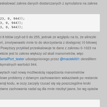
eskalować zakres danych dostarczanych z symulatora na zakres
23, 0, 944));

3, 0, 944));

3, 0, 944));
8 bitów czyli od 0 do 255, jednak ze względu na to, że silniczki
ień, zmotywowało mnie to do skorzystania z dostępnej 10 bitowej
 Powyższy przykład przeskalowuje te dane z zakresu 0-1023 na
ywiście jest to zakres większy od skali manometrów, więc
rialPort_tester
udostępnionego przez
@maciek001
określiłem
lsymalnych wartości 944.
achwytach nad nową możliwością napędzania manometrów
ilowe problemy z dziwnym zachowaniem wskazówek po restarcie
rsji kodu, w oczy zaczęły rzucać się się poszczególne kroki
wne zachowania nadal są dla mnie niezbyt jasne, bo wg opisów