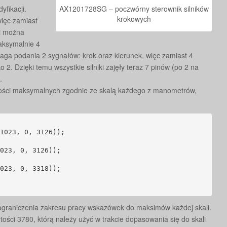
AX1201728SG – poczwórny sterownik silników
fikacji.
krokowych
więc zamiast
ki można
aksymalnie 4
aga podania 2 sygnałów: krok oraz kierunek, więc zamiast 4
2. Dzięki temu wszystkie silniki zajęły teraz 7 pinów (po 2 na
.
rtości maksymalnych zgodnie ze skalą każdego z manometrów,
1023, 0, 3126));

023, 0, 3126));

023, 0, 3318));

 ograniczenia zakresu pracy wskazówek do maksimów każdej skali.
tości 3780, którą należy użyć w trakcie dopasowania się do skali