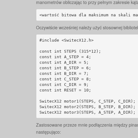
manometrów obliczając to przy pełnym zakresie kąt
<wartość bitowa dla maksimum na skali ma
Oczywiście wcześniej należy użyć stosownej bibliotek
#include <SwitecX12.h>

const int STEPS (315*12);

const int A_STEP = 4;

const int A_DIR = 5;

const int B_STEP = 6;

const int B_DIR = 7;

const int C_STEP = 8;

const int C_DIR = 9;

const int RESET = 10;

SwitecX12 motor1(STEPS, C_STEP, C_DIR);

SwitecX12 motor2(STEPS, B_STEP, B_DIR);

SwitecX12 motor3(STEPS, A_STEP, A_DIR);
Zastosowane przeze mnie podłączenia między pinami
następująco: