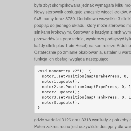
była zbyt skomplikowana jednak wymagała kilku mody
Nowy sterownik obsługuje znacznie więcej kroków, 
945 mamy teraz 3780. Dodatkowo wszystkie 3 silni
podpiąć do jednego układu, który może sterować m
silnikami krokowymi. Sterowanie każdym z nich wym
przewodów jak poprzednio, wystarczy podłączyć tylko 
każdy silnik plus 1 pin Reset) na kontrolerze Arduino
Ostatecznie po zmianie okablowania, ustaleniu wa
funkcja ich obsługi wygląda następująco:
void manometry_x25()  {

  motor1.setPosition(map(BrakePress, 0, 
  motor1.update();

  motor2.setPosition(map(PipePress, 0, 1
  motor2.update();

  motor3.setPosition(map(TankPress, 0, 1
  motor3.update();

}
gdzie wartości 3126 oraz 3318 wynikały z potrzeby
Pełen zakres ruchu jest oczywiście dostępny dla war