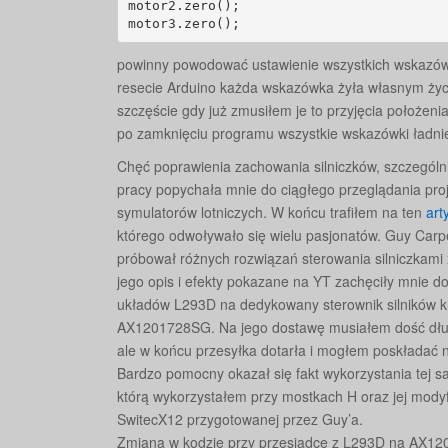
motor2.zero();

motor3.zero();
powinny powodować ustawienie wszystkich wskazówe
resecie Arduino każda wskazówka żyła własnym życi
szczęście gdy już zmusiłem je to przyjęcia położen
po zamknięciu programu wszystkie wskazówki ładnie
Chęć poprawienia zachowania silniczków, szczególni
pracy popychała mnie do ciągłego przeglądania pro
symulatorów lotniczych. W końcu trafiłem na ten
art
którego odwoływało się wielu pasjonatów. Guy Carp
próbował różnych rozwiązań sterowania silniczkami 
jego opis i efekty pokazane na YT zachęciły mnie d
układów L293D na dedykowany sterownik silników 
AX1201728SG. Na jego dostawę musiałem dość dł
ale w końcu przesyłka dotarła i mogłem poskładać 
Bardzo pomocny okazał się fakt wykorzystania tej sam
którą wykorzystałem przy mostkach H oraz jej modyf
SwitecX12 przygotowanej przez Guy’a.
Zmiana w kodzie przy przesiadce z L293D na AX1