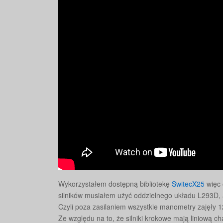
Wykorzystałem dostępną bibliotekę
SwitecX25
więc 
silników musiałem użyć oddzielnego układu L293D, 
Czyli poza zasilaniem wszystkie manometry zajęły 1
Ze względu na to, że silniki krokowe mają liniową c