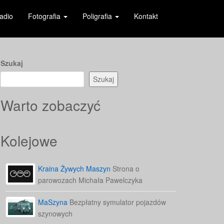
adio
Fotografia
Poligrafia
Kontakt
Szukaj
Szukaj
Warto zobaczyć
Kolejowe
Kraina Żywych Maszyn
Strona o
parowozach Michała Pawelczyka
MaSzyna
Bezpłatny symulator pojazdów
szynowych