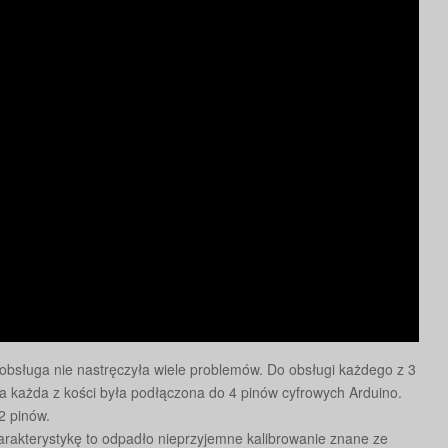
obsługa nie nastręczyła wiele problemów. Do obsługi każdego z 3
a każda z kości była podłączona do 4 pinów cyfrowych Arduino.
2 pinów.
harakterystykę to odpadło nieprzyjemne kalibrowanie znane ze