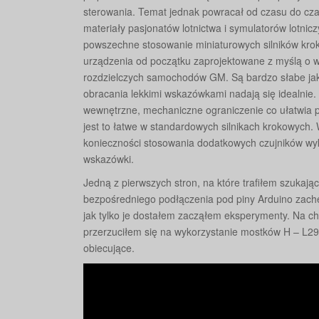
sterowania. Temat jednak powracał od czasu do cza
materiały pasjonatów lotnictwa i symulatorów lotn
powszechne stosowanie miniaturowych silników kroko
urządzenia od początku zaprojektowane z myślą o 
rozdzielczych samochodów GM. Są bardzo słabe jak 
obracania lekkimi wskazówkami nadają się idealnie. 
wewnętrzne, mechaniczne ograniczenie co ułatwia 
jest to łatwe w standardowych silnikach krokowych.
konieczności stosowania dodatkowych czujników wy
wskazówki.
Jedną z pierwszych stron, na które trafiłem szukając 
bezpośredniego podłączenia pod piny Arduino zachę
jak tylko je dostałem zacząłem eksperymenty. Na ch
przerzuciłem się na wykorzystanie mostków H – L29
obiecujące.