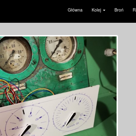
Główna
Kolej
Broń
R