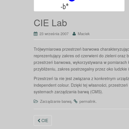
CIE Lab
23 września 2007
Maciek
Trójwymiarowa przestrzeń barwowa charakteryzująca
reprezentujący zakres od czerwieni do zieleni oraz
b
przestrzeń barwowa, wykorzystywana w pomiarach k
przybliżeniu, zakres postrzegalny przez oko ludzki
Przestrzeń ta nie jest związana z konkretnym urząd
independent colour. Dzięki tej własności, przestrze
systemach zarządzania barwą (CMS).
.
.
Zarządzanie barwą
permalink
Nawigacja
CIE
po