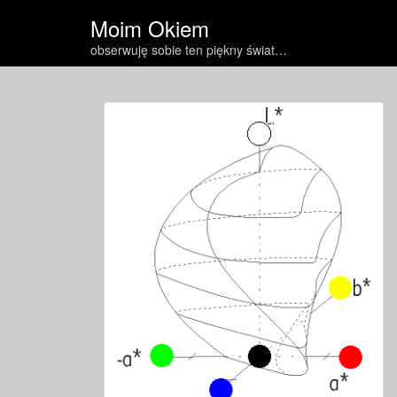
Moim Okiem
obserwuję sobie ten piękny świat…