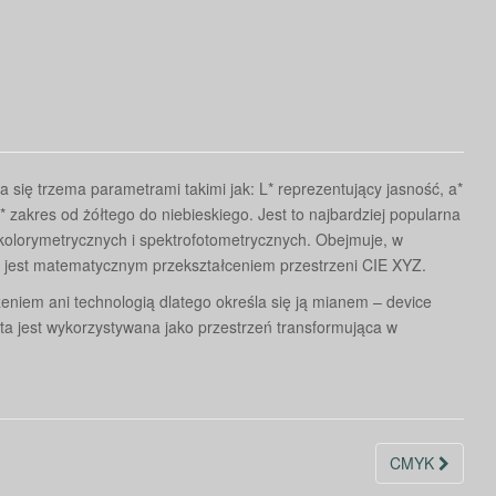
 się trzema parametrami takimi jak:
L*
reprezentujący jasność,
a*
*
zakres od żółtego do niebieskiego. Jest to najbardziej popularna
olorymetrycznych i spektrofotometrycznych. Obejmuje, w
e i jest matematycznym przekształceniem przestrzeni CIE XYZ.
zeniem ani technologią dlatego określa się ją mianem – device
ń ta jest wykorzystywana jako przestrzeń transformująca w
CMYK