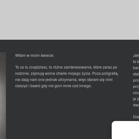
Witam w moim świecie.
Jak
to 
To co tu znajdziesz, to różne zainteresowania, które zaraz po
bar
rodzinie, zajmują wolne chwile mojego życia. Poza poligrafią,
sta
nie dają nam one jednak utrzymania, więc staram się nimi
pro
cieszyć i bawić gdy nie goni mnie coś innego.
prz
czu
je 
dwo
Dla
Ma