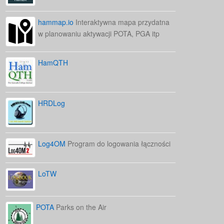
hammap.io
Interaktywna mapa przydatna
w planowaniu aktywacji POTA, PGA itp
HamQTH
HRDLog
Log4OM
Program do logowania łączności
LoTW
POTA
Parks on the Air