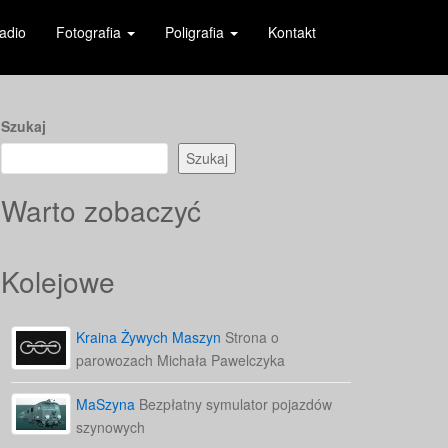
adio
Fotografia
Poligrafia
Kontakt
Szukaj
Szukaj
Warto zobaczyć
Kolejowe
Kraina Żywych Maszyn
Strona o
parowozach Michała Pawelczyka
MaSzyna
Bezpłatny symulator pojazdów
szynowych