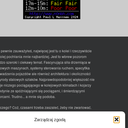
 pewnie zauważyłeś, najwięcej jest tu o kolei i rzeczywiście
kolej pochłania mnie najbardziej. Jest to wbrew pozorom
dzo szeroki i ciekawy temat. Fascynująca siła drzemiąca w
lowych maszynach, systemy sterowania ruchem, specyfika
wadzenia pojazdów ale również architektura i okoliczności
yrody stalowych szlaków. Najprawdopodobniej większość nie
je niczego pociągającego w kolejowych klimatach i kojarzy
jedynie ze spóźniającymi się pociągami, i śmierdzącymi
rcami. Trudno... a mnie się podoba.
czego? Coż, czasami trzeba zaszaleć, żeby nie zwariować.
ciek
Zarządzaj zgodą