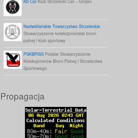
KS Cel
Klub Strzelecki Cel – Grójec
Nadwiślańskie Towarzystwo Strzeleckie
Stowarzyszenie kolekcjonerskie broni
palnej i klub sportowy
PSKBPiSS
Polskie Stowarzyszenie
Kolekcjonerów Broni Palnej i Strzelectwa
Sportowego
Propagacja