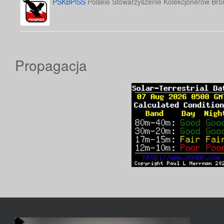
PSKBPiSS
Polskie Stowarzyszenie Kolekcjonerów Bron
Propagacja