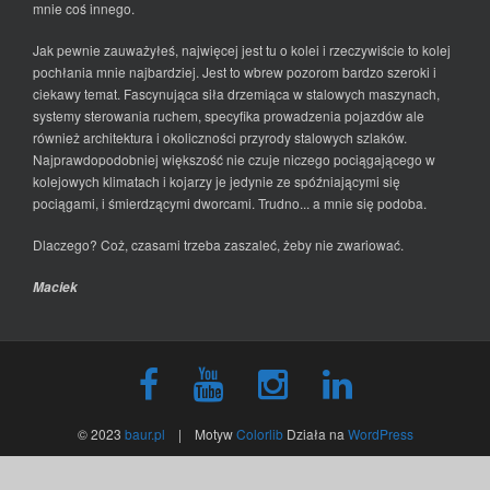
mnie coś innego.
Jak pewnie zauważyłeś, najwięcej jest tu o kolei i rzeczywiście to kolej
pochłania mnie najbardziej. Jest to wbrew pozorom bardzo szeroki i
ciekawy temat. Fascynująca siła drzemiąca w stalowych maszynach,
systemy sterowania ruchem, specyfika prowadzenia pojazdów ale
również architektura i okoliczności przyrody stalowych szlaków.
Najprawdopodobniej większość nie czuje niczego pociągającego w
kolejowych klimatach i kojarzy je jedynie ze spóźniającymi się
pociągami, i śmierdzącymi dworcami. Trudno... a mnie się podoba.
Dlaczego? Coż, czasami trzeba zaszaleć, żeby nie zwariować.
Maciek
© 2023
baur.pl
| Motyw
Colorlib
Działa na
WordPress