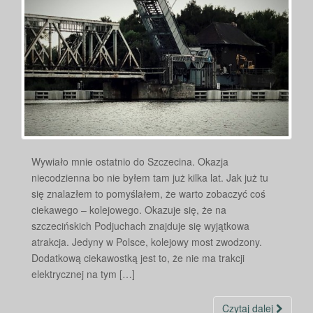
Wywiało mnie ostatnio do Szczecina. Okazja
niecodzienna bo nie byłem tam już kilka lat. Jak już tu
się znalazłem to pomyślałem, że warto zobaczyć coś
ciekawego – kolejowego. Okazuje się, że na
szczecińskich Podjuchach znajduje się wyjątkowa
atrakcja. Jedyny w Polsce, kolejowy most zwodzony.
Dodatkową ciekawostką jest to, że nie ma trakcji
elektrycznej na tym […]
Czytaj dalej