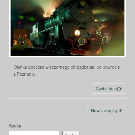
Oleńka podczas wieczornego obrządzania, po powrocie
z Poznania.
Czytaj dalej
Nawigacja
Nowsze wpisy
po
wpisach
Szukaj