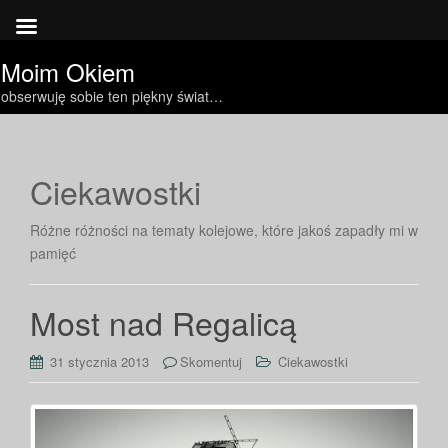
Moim Okiem
obserwuję sobie ten piękny świat…
Ciekawostki
Różne różności na tematy kolejowe, które jakoś zapadły mi w
pamięć
Most nad Regalicą
31 stycznia 2013
Skomentuj
Ciekawostki