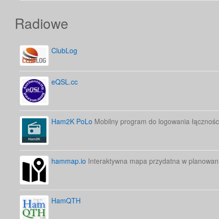
Radiowe
ClubLog
eQSL.cc
Ham2K PoLo
Mobilny program do logowania łącznośc
hammap.io
Interaktywna mapa przydatna w planowani
HamQTH