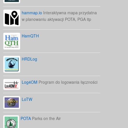
hammap.io
Interaktywna mapa przydatna
w planowaniu aktywacji POTA, PGA itp
HamQTH
HRDLog
Log4OM
Program do logowania łączności
LoTW
POTA
Parks on the Air