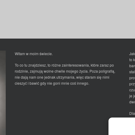
Witam w moim świecie.
Jak
to 
To co tu znajdziesz, to różne zainteresowania, które zaraz po
bar
rodzinie, zajmują wolne chwile mojego życia. Poza poligrafią,
sta
nie dają nam one jednak utrzymania, więc staram się nimi
pro
cieszyć i bawić gdy nie goni mnie coś innego.
prz
czu
je 
dwo
Dla
Ma