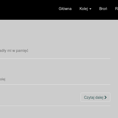
Główna
Kolej
Broń
R
padły mi w pamięć
olej
Czytaj dalej