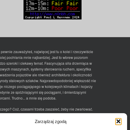
 pewnie zauważyłeś, najwięcej jest tu o kolei i rzeczywiście
kolej pochłania mnie najbardziej. Jest to wbrew pozorom
dzo szeroki i ciekawy temat. Fascynująca siła drzemiąca w
lowych maszynach, systemy sterowania ruchem, specyfika
wadzenia pojazdów ale również architektura i okoliczności
yrody stalowych szlaków. Najprawdopodobniej większość nie
je niczego pociągającego w kolejowych klimatach i kojarzy
jedynie ze spóźniającymi się pociągami, i śmierdzącymi
rcami. Trudno... a mnie się podoba.
czego? Coż, czasami trzeba zaszaleć, żeby nie zwariować.
ciek
Zarządzaj zgodą