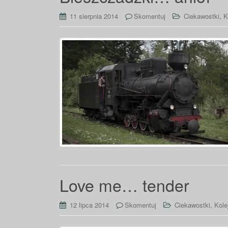
,
11 sierpnia 2014
Skomentuj
Ciekawostki
K
Love me… tender
,
12 lipca 2014
Skomentuj
Ciekawostki
Kole