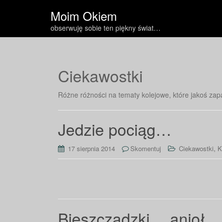
Moim Okiem
obserwuję sobie ten piękny świat…
Ciekawostki
Różne różności na tematy kolejowe, które jakoś za
Jedzie pociąg…
,
17 sierpnia 2014
Skomentuj
Ciekawostki
K
Bieszczadzki… anioł