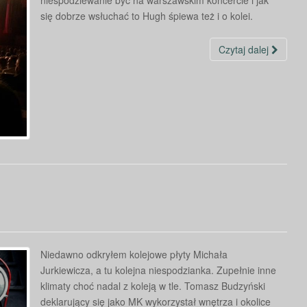
niespodziewanie być na warszawskim koncercie i jak
się dobrze wsłuchać to Hugh śpiewa też i o kolei.
Czytaj dalej
Niedawno odkryłem kolejowe płyty Michała
Jurkiewicza, a tu kolejna niespodzianka. Zupełnie inne
klimaty choć nadal z koleją w tle. Tomasz Budzyński
deklarujący się jako MK wykorzystał wnętrza i okolice