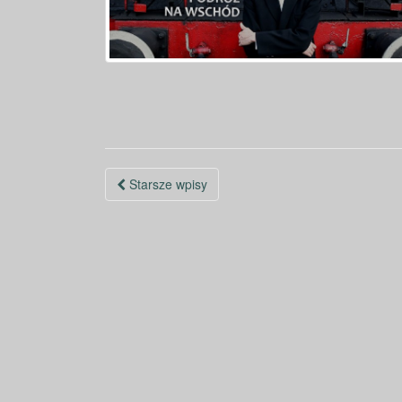
Nawigacja
Starsze wpisy
po
wpisach