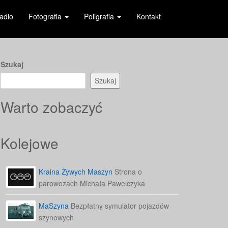
adio
Fotografia
Poligrafia
Kontakt
Szukaj
Szukaj
Warto zobaczyć
Kolejowe
Kraina Żywych Maszyn
Strona o
parowozach Michała Pawelczyka
MaSzyna
Bezpłatny symulator pojazdów
szynowych