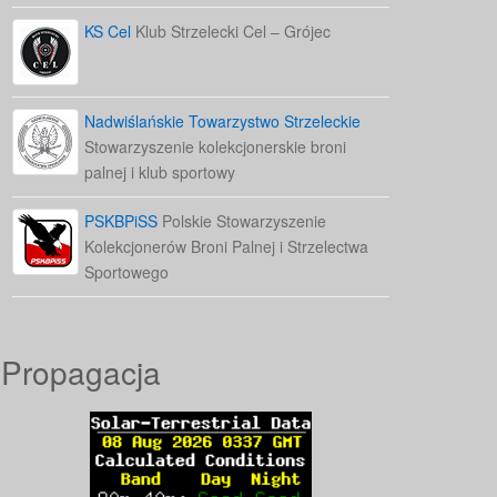
KS Cel
Klub Strzelecki Cel – Grójec
Nadwiślańskie Towarzystwo Strzeleckie
Stowarzyszenie kolekcjonerskie broni
palnej i klub sportowy
PSKBPiSS
Polskie Stowarzyszenie
Kolekcjonerów Broni Palnej i Strzelectwa
Sportowego
Propagacja