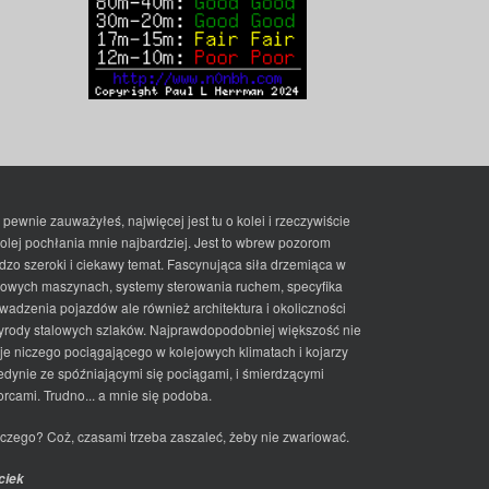
 pewnie zauważyłeś, najwięcej jest tu o kolei i rzeczywiście
kolej pochłania mnie najbardziej. Jest to wbrew pozorom
dzo szeroki i ciekawy temat. Fascynująca siła drzemiąca w
lowych maszynach, systemy sterowania ruchem, specyfika
wadzenia pojazdów ale również architektura i okoliczności
yrody stalowych szlaków. Najprawdopodobniej większość nie
je niczego pociągającego w kolejowych klimatach i kojarzy
jedynie ze spóźniającymi się pociągami, i śmierdzącymi
rcami. Trudno... a mnie się podoba.
czego? Coż, czasami trzeba zaszaleć, żeby nie zwariować.
ciek