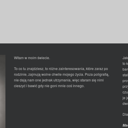
Witam w moim świecie.
Jak
to 
To co tu znajdziesz, to różne zainteresowania, które zaraz po
bar
rodzinie, zajmują wolne chwile mojego życia. Poza poligrafią,
sta
nie dają nam one jednak utrzymania, więc staram się nimi
pro
cieszyć i bawić gdy nie goni mnie coś innego.
prz
czu
je 
dwo
Dla
Ma