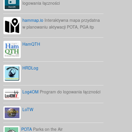
logowania łączności
hammap.io
Interaktywna mapa przydatna
w planowaniu aktywacji POTA, PGA itp
HamQTH
HRDLog
Log4OM
Program do logowania łączności
LoTW
POTA
Parks on the Air