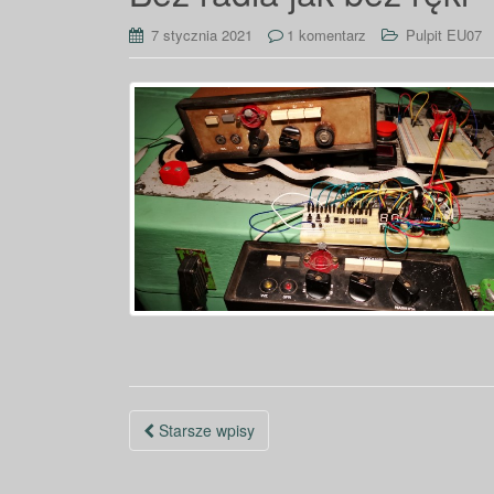
7 stycznia 2021
1 komentarz
Pulpit EU07
Nawigacja
Starsze wpisy
po
wpisach