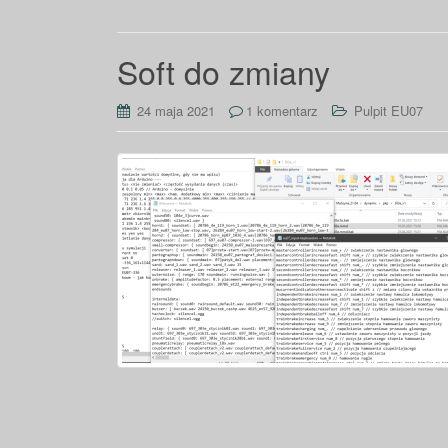
Soft do zmiany
24 maja 2021
1 komentarz
Pulpit EU07