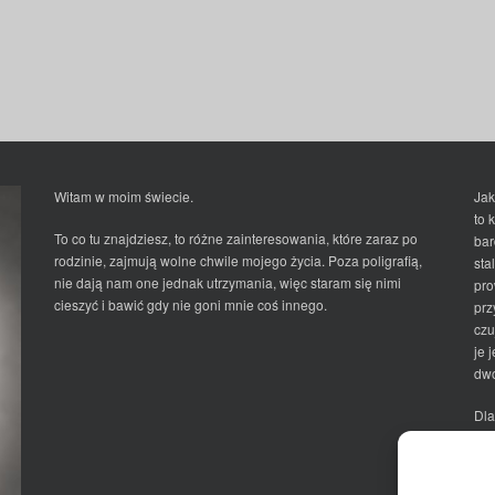
Witam w moim świecie.
Jak
to 
To co tu znajdziesz, to różne zainteresowania, które zaraz po
bar
rodzinie, zajmują wolne chwile mojego życia. Poza poligrafią,
sta
nie dają nam one jednak utrzymania, więc staram się nimi
pro
cieszyć i bawić gdy nie goni mnie coś innego.
prz
czu
je 
dwo
Dla
Ma