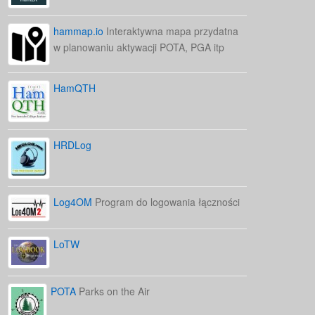
hammap.io
Interaktywna mapa przydatna
w planowaniu aktywacji POTA, PGA itp
HamQTH
HRDLog
Log4OM
Program do logowania łączności
LoTW
POTA
Parks on the Air