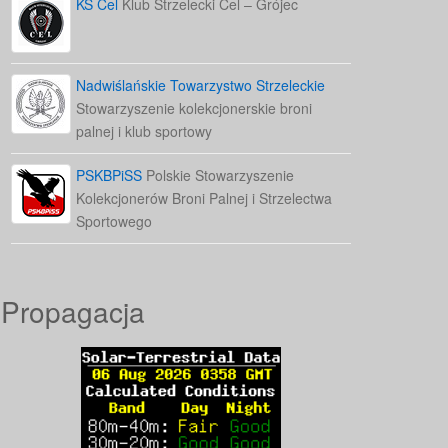
KS Cel
Klub Strzelecki Cel – Grójec
Nadwiślańskie Towarzystwo Strzeleckie
Stowarzyszenie kolekcjonerskie broni
palnej i klub sportowy
PSKBPiSS
Polskie Stowarzyszenie
Kolekcjonerów Broni Palnej i Strzelectwa
Sportowego
Propagacja