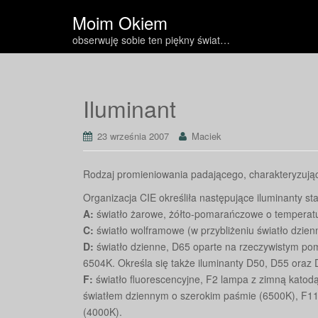
Moim Okiem
obserwuję sobie ten piękny świat…
Iluminant
23 września 2007
Maciek
Rodzaj promieniowania padającego, charakteryzują
Organizacja CIE określiła następujące iluminanty s
A:
światło żarowe, żółto-pomarańczowe o temperat
C:
światło wolframowe (w przybliżeniu światło dzie
D:
światło dzienne, D65 oparte na rzeczywistym po
6504K. Określa się także iluminanty D50, D55 oraz
F:
światło fluorescencyjne, F2 lampa z zimną katod
światłem dziennym o szerokim paśmie (6500K), F11
(4000K).