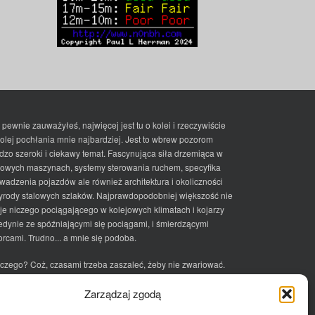
 pewnie zauważyłeś, najwięcej jest tu o kolei i rzeczywiście
kolej pochłania mnie najbardziej. Jest to wbrew pozorom
dzo szeroki i ciekawy temat. Fascynująca siła drzemiąca w
lowych maszynach, systemy sterowania ruchem, specyfika
wadzenia pojazdów ale również architektura i okoliczności
yrody stalowych szlaków. Najprawdopodobniej większość nie
je niczego pociągającego w kolejowych klimatach i kojarzy
jedynie ze spóźniającymi się pociągami, i śmierdzącymi
rcami. Trudno... a mnie się podoba.
czego? Coż, czasami trzeba zaszaleć, żeby nie zwariować.
ciek
Zarządzaj zgodą