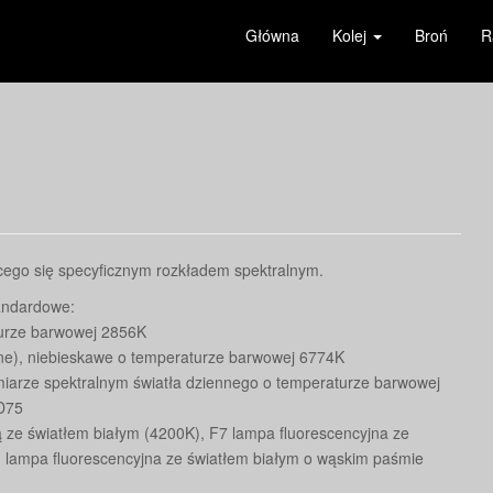
Główna
Kolej
Broń
R
cego się specyficznym rozkładem spektralnym.
tandardowe:
urze barwowej 2856K
nne), niebieskawe o temperaturze barwowej 6774K
miarze spektralnym światła dziennego o temperaturze barwowej
 D75
ą ze światłem białym (4200K), F7 lampa fluorescencyjna ze
 lampa fluorescencyjna ze światłem białym o wąskim paśmie