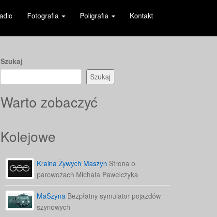
adio
Fotografia
Poligrafia
Kontakt
Szukaj
Szukaj
Warto zobaczyć
Kolejowe
Kraina Żywych Maszyn
Strona o
parowozach Michała Pawelczyka
MaSzyna
Bezpłatny symulator pojazdów
szynowych