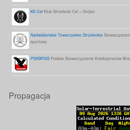
KS Cel
Klub Strzelecki Cel – Grójec
Nadwiślańskie Towarzystwo Strzeleckie
Stowarzyszenie
sportowy
PSKBPiSS
Polskie Stowarzyszenie Kolekcjonerów Bron
Propagacja