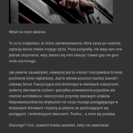
Witam w moim świecie.
To co tu znajdziesz, to różne zainteresowania, które zaraz po rodzinie,
zajmują wolne chwile mojego życia. Poza poligrafią, nie dają nam one
jednak utrzymania, więc staram się nimi cieszyć i bawić gdy nie goni
mnie coś innego.
Jak pewnie zauważyłeś, najwięcej jest tu o kolei i rzeczywiście to kolej
pochłania mnie najbardziej. Jest to wbrew pozorom bardzo szeroki i
ciekawy temat. Fascynująca siła drzemiąca w stalowych maszynach,
systemy sterowania ruchem, specyfika prowadzenia pojazdów ale
również architektura i okoliczności przyrody stalowych szlaków.
Najprawdopodobniej większość nie czuje niczego pociągającego w
kolejowych klimatach i kojarzy je jedynie ze spóźniającymi się
pociągami, i śmierdzącymi dworcami. Trudno... a mnie się podoba.
Dlaczego? Coż, czasami trzeba zaszaleć, żeby nie zwariować.