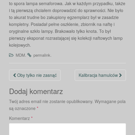
to spora lampa semaforowa. Jak w każdym przypadku, także
i tą pierwszą chciałem doprowadzić do sprawności. Nie było
to akurat trudne bo zakupiony egzemplarz był w zasadzie
kompletny. Posiadał pełne oszklenie, zbiornik na naftę i
oryginalne szkło lampy. Brakowało tylko knota. To był
pierwszy eksponat rozrastającej się kolekcji naftowych lamp
kolejowych.
.
.
MDM
permalink
Nawigacja
Oby tylko nie zasnąć
Kalibracja hamulców
po
Dodaj komentarz
wpisie
Twój adres email nie zostanie opublikowany.
Wymagane pola
są oznaczone
*
Komentarz
*