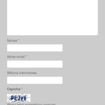
Nazwa
*
Adres email
*
Witryna internetowa
Captcha
*
Wpisz tekst wyświetlony powyżej: