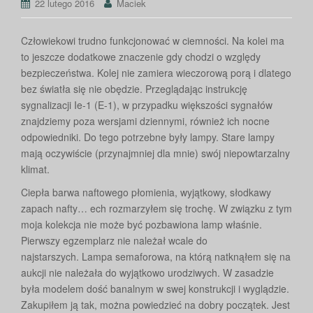
22 lutego 2016
Maciek
Człowiekowi trudno funkcjonować w ciemności. Na kolei ma
to jeszcze dodatkowe znaczenie gdy chodzi o względy
bezpieczeństwa. Kolej nie zamiera wieczorową porą i dlatego
bez światła się nie obędzie. Przeglądając instrukcję
sygnalizacji Ie-1 (E-1), w przypadku większości sygnałów
znajdziemy poza wersjami dziennymi, również ich nocne
odpowiedniki. Do tego potrzebne były lampy. Stare lampy
mają oczywiście (przynajmniej dla mnie) swój niepowtarzalny
klimat.
Ciepła barwa naftowego płomienia, wyjątkowy, słodkawy
zapach nafty… ech rozmarzyłem się trochę. W związku z tym
moja kolekcja nie może być pozbawiona lamp właśnie.
Pierwszy egzemplarz nie należał wcale do
najstarszych. Lampa semaforowa, na którą natknąłem się na
aukcji nie należała do wyjątkowo urodziwych. W zasadzie
była modelem dość banalnym w swej konstrukcji i wyglądzie.
Zakupiłem ją tak, można powiedzieć na dobry początek. Jest