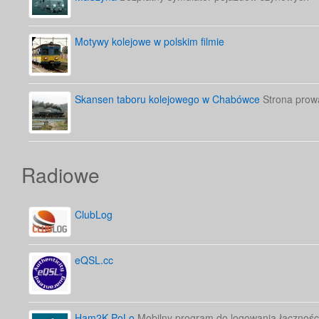
Motywy kolejowe w polskim filmie
Skansen taboru kolejowego w Chabówce
Strona prow
Radiowe
ClubLog
eQSL.cc
Ham2K PoLo
Mobilny program do logowania łącznośc