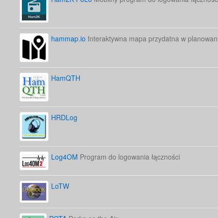
hammap.io
Interaktywna mapa przydatna w planowani
HamQTH
HRDLog
Log4OM
Program do logowania łączności
LoTW