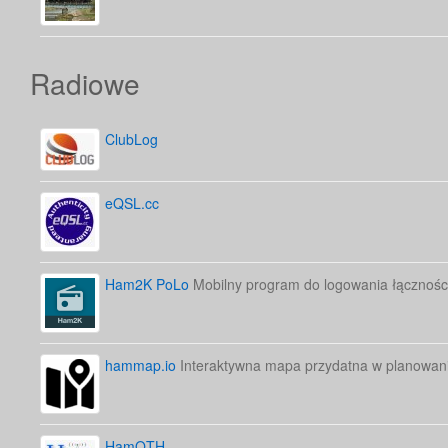
Radiowe
ClubLog
eQSL.cc
Ham2K PoLo
Mobilny program do logowania łącznośc
hammap.io
Interaktywna mapa przydatna w planowani
HamQTH