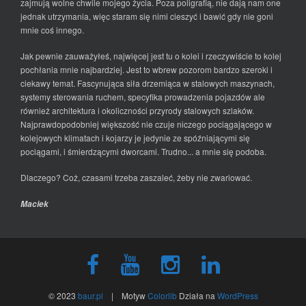
zajmują wolne chwile mojego życia. Poza poligrafią, nie dają nam one
jednak utrzymania, więc staram się nimi cieszyć i bawić gdy nie goni
mnie coś innego.
Jak pewnie zauważyłeś, najwięcej jest tu o kolei i rzeczywiście to kolej
pochłania mnie najbardziej. Jest to wbrew pozorom bardzo szeroki i
ciekawy temat. Fascynująca siła drzemiąca w stalowych maszynach,
systemy sterowania ruchem, specyfika prowadzenia pojazdów ale
również architektura i okoliczności przyrody stalowych szlaków.
Najprawdopodobniej większość nie czuje niczego pociągającego w
kolejowych klimatach i kojarzy je jedynie ze spóźniającymi się
pociągami, i śmierdzącymi dworcami. Trudno... a mnie się podoba.
Dlaczego? Coż, czasami trzeba zaszaleć, żeby nie zwariować.
Maciek
© 2023
baur.pl
| Motyw
Colorlib
Działa na
WordPress