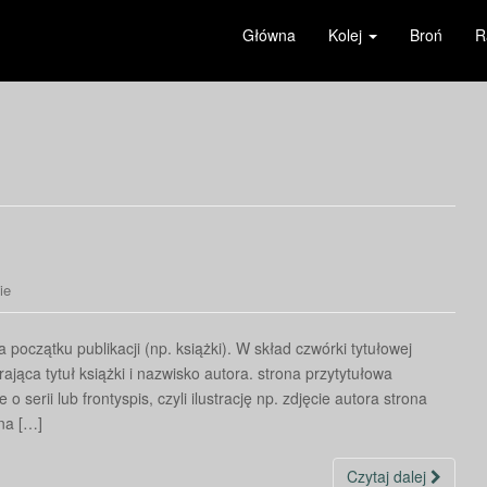
Główna
Kolej
Broń
R
ie
początku publikacji (np. książki). W skład czwórki tytułowej
ająca tytuł książki i nazwisko autora. strona przytytułowa
o serii lub frontyspis, czyli ilustrację np. zdjęcie autora strona
jna […]
Czytaj dalej