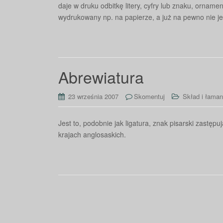
daje w druku odbitkę litery, cyfry lub znaku, ornament
wydrukowany np. na papierze, a już na pewno nie je
Abrewiatura
23 września 2007
Skomentuj
Skład i łaman
Jest to, podobnie jak ligatura, znak pisarski zastęp
krajach anglosaskich.
Nawigacja
po
wpisach