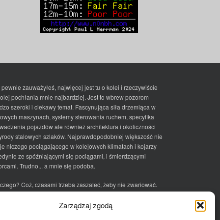
 pewnie zauważyłeś, najwięcej jest tu o kolei i rzeczywiście
kolej pochłania mnie najbardziej. Jest to wbrew pozorom
dzo szeroki i ciekawy temat. Fascynująca siła drzemiąca w
lowych maszynach, systemy sterowania ruchem, specyfika
wadzenia pojazdów ale również architektura i okoliczności
yrody stalowych szlaków. Najprawdopodobniej większość nie
je niczego pociągającego w kolejowych klimatach i kojarzy
jedynie ze spóźniającymi się pociągami, i śmierdzącymi
rcami. Trudno... a mnie się podoba.
czego? Coż, czasami trzeba zaszaleć, żeby nie zwariować.
ciek
Zarządzaj zgodą