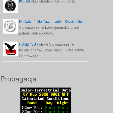
KS Cel
Klub Strzelecki Cel – Grójec
Nadwiślańskie Towarzystwo Strzeleckie
Stowarzyszenie kolekcjonerskie broni
palnej i klub sportowy
PSKBPiSS
Polskie Stowarzyszenie
Kolekcjonerów Broni Palnej i Strzelectwa
Sportowego
Propagacja