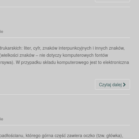
ie
karskich: liter, cyfr, znaków interpunkcyjnych i innych znaków,
a (wielkości znaków – nie dotyczy komputerowych fontów
ursywa). W przypadku składu komputerowego jest to elektroniczna
Czytaj dalej
ie
topadłościanu, którego górna część zawiera oczko (tzw. główka),