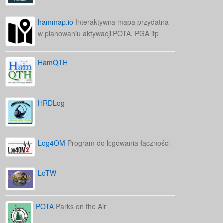
hammap.io
Interaktywna mapa przydatna
w planowaniu aktywacji POTA, PGA itp
HamQTH
HRDLog
Log4OM
Program do logowania łączności
LoTW
POTA
Parks on the Air