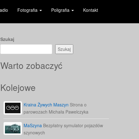
adio
Fotografia
Poligrafia
Kontakt
Szukaj
Szukaj
Warto zobaczyć
Kolejowe
Kraina Żywych Maszyn
Strona o
parowozach Michała Pawelczyka
MaSzyna
Bezpłatny symulator pojazdów
szynowych