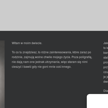
Witam w moim świecie.
Jak
to 
To co tu znajdziesz, to różne zainteresowania, które zaraz po
bar
rodzinie, zajmują wolne chwile mojego życia. Poza poligrafią,
sta
nie dają nam one jednak utrzymania, więc staram się nimi
pro
cieszyć i bawić gdy nie goni mnie coś innego.
prz
czu
je 
dwo
Dla
Ma