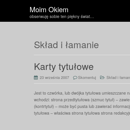
Moim Okiem
obserwuję sobie ten piękny świat…
Skład i łamanie
Karty tytułowe
23 września 2007
Skomentuj
Skład i łaman
Jest to czwórka, lub dwójka tytułowa umieszczane na 
wchodzi: strona przedtytułowa (szmuc tytuł) – zawier
(kontrtytuł) – może być pusta lub zawierać informacje 
tytułowa – właściwa strona tytułowa strona redakcy